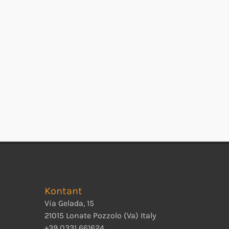
Kontant
Via Gelada, 15
21015 Lonate Pozzolo (Va) Italy
+39 0331 661624