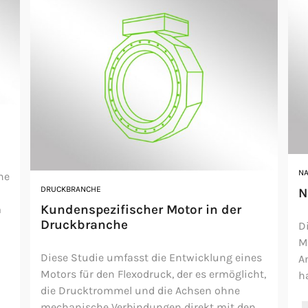
NA
ne
DRUCKBRANCHE
N
Kundenspezifischer Motor in der
m
Druckbranche
D
M
Diese Studie umfasst die Entwicklung eines
A
Motors für den Flexodruck, der es ermöglicht,
ha
die Drucktrommel und die Achsen ohne
mechanische Verbindungen direkt mit den