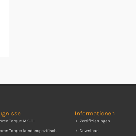
ugnisse
Informationen
oren Torque MK-CI
Zertifizierungen
oren Torque kundenspezifisch
Download